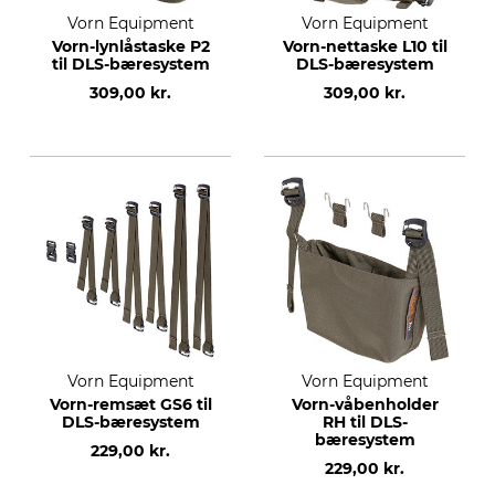
Vorn Equipment
Vorn Equipment
Vorn-lynlåstaske P2
Vorn-nettaske L10 til
til DLS-bæresystem
DLS-bæresystem
309,00 kr.
309,00 kr.
Vorn Equipment
Vorn Equipment
Vorn-remsæt GS6 til
Vorn-våbenholder
DLS-bæresystem
RH til DLS-
bæresystem
229,00 kr.
229,00 kr.