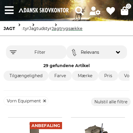
0
JAGT
Udstyr
Jagtudstyr
Jagtrygsække
Filter
Relevans
29 gefundene Artikel
Tilgængelighed
Farve
Mærke
Pris
Vol
Vorn Equipment
Nulstil alle filtre
ANBEFALING