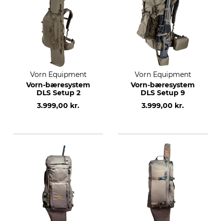
Vorn Equipment
Vorn Equipment
Vorn-bæresystem
Vorn-bæresystem
DLS Setup 2
DLS Setup 9
3.999,00 kr.
3.999,00 kr.