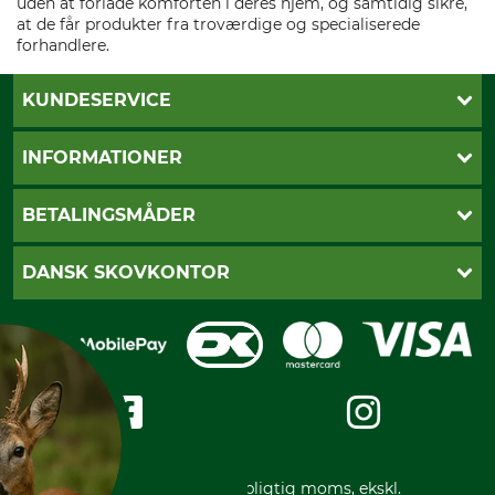
uden at forlade komforten i deres hjem, og samtidig sikre,
at de får produkter fra troværdige og specialiserede
forhandlere.
KUNDESERVICE
Kontakt
INFORMATIONER
Nyhedsbrev
Cookie-indstillinger
Betalingsmåder
BETALINGSMÅDER
Fragt
Fortrydelsesret
Dankort
DANSK SKOVKONTOR
Fortrydelse af din ordre
Faktura
Reklamation
Mobile Pay
Karriere
Privatlivspolitik
Kreditkort
Messe datoer
Handelsbetingelser
Om os
Impressum
International
Gratis returlabel
* Alle priser inkl. lovpligtig moms, ekskl.