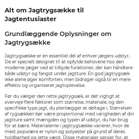
Alt om Jagtrygsække til
Jagtentusiaster
Grundlæggende Oplysninger om
Jagtrygsække
Jagtrygsække er en essentiel del af enhver jægers udstyr.
De er specielt designet til at opfylde behovene hos den
moderne jæger ved at tilbyde funktioner, der kan håndtere
både udstyr og fangst under jagtture. En god jagtrygsæk
ikke alene øger komforten, men bidrager også til en mere
effektiv og organiseret jagtoplevelse.
Før du vælger den rette jagtrygsæk, er det vigtigt at
overveje flere faktorer som størrelse, materiale, og den
specifikke type jagt, du planlægger at deltage i. Størrelsen
af rygsækken bør være proportional med varigheden af din
jagtture samt mængden og typen af udstyr, du har brug
for at bære. Materialerne i jagtrygsække varierer, hvor de
mest populære er nylon og polyester på grund af deres
holdbarhed og lette vægt. Disse materialer sørger for, at