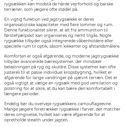
rygsækken kan modstå de hårde vejrforhold og barske
terræner, som jægere ofte støder på.
En vigtig funktion ved jagtrygsække er deres
organisatoriske kapaciteter med flere lommer og rum.
Denne funktionalitet sikrer, at alt fra ammunition til
førstehjælpskit kan organiseres og nemt tilgås. Nogle
rygsække tilbyder også integrerede våbenholdere eller
specielle rum til optik, såsom kikkerter og afstandsmålere.
Komforten er også afgørende, og moderne jagtrygsække
tilbyder avancerede bæresystemer, der mindsker
belastningen på ryg og skuldre. Disse systemer kan ofte
justeres til at passe individuel kropsbygning, hvilket er
afgørende for lange vandringer på ujævnt terræn. Det er
også vigtigt at vælge en rygsæk med god ventilation og
polstring for at sikre, at du kan bære den komfortabelt i
længere perioder.
Endelig bør du overveje rygsækkens camouflageevne.
Mange jægere foretrækker rygsække i farver, der matcher
deres omgivelse, hvilket kan være afgørende for at
opretholde stealth under jagten.