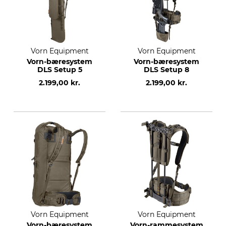
Vorn Equipment
Vorn Equipment
Vorn-bæresystem
Vorn-bæresystem
DLS Setup 5
DLS Setup 8
2.199,00 kr.
2.199,00 kr.
Vorn Equipment
Vorn Equipment
Vorn-bæresystem
Vorn-rammesystem