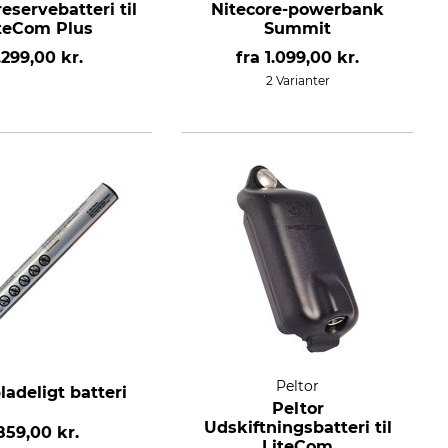
reservebatteri til
Nitecore-powerbank
teCom Plus
Summit
.299,00 kr.
fra
1.099,00 kr.
2 Varianter
Peltor
adeligt batteri
Peltor
Udskiftningsbatteri til
859,00 kr.
LiteCom