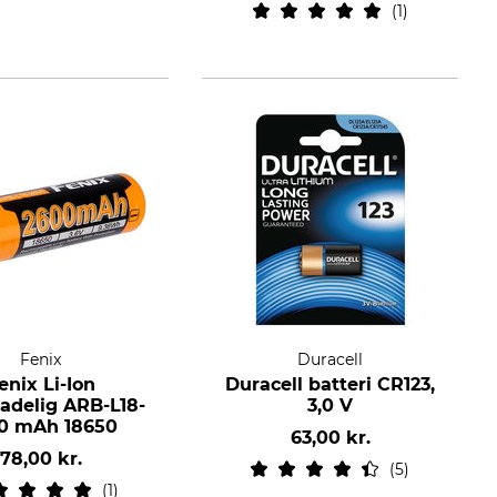
1
Fenix
Duracell
enix Li-Ion
Duracell batteri CR123,
adelig ARB-L18-
3,0 V
0 mAh 18650
63,00 kr.
78,00 kr.
5
1