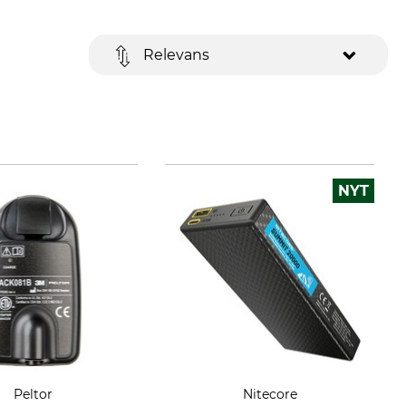
Relevans
NYT
Peltor
Nitecore