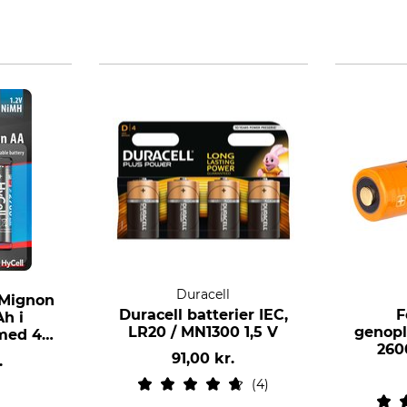
Duracell
 Mignon
Duracell batterier IEC,
F
h i
LR20 / MN1300 1,5 V
genopl
 med 4
260
91,00 kr.
.
4