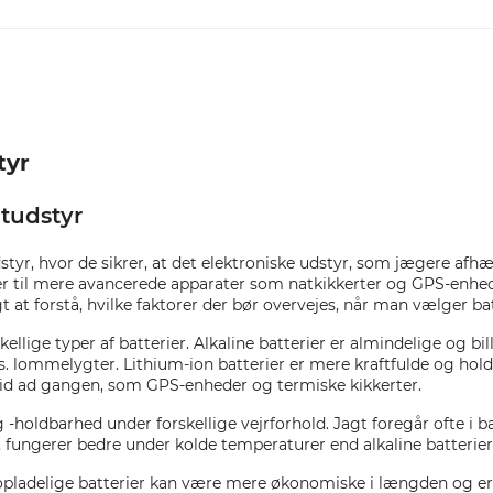
tyr
gtudstyr
styr, hvor de sikrer, at det elektroniske udstyr, som jægere afhæ
er til mere avancerede apparater som natkikkerter og GPS-enheder
t at forstå, hvilke faktorer der bør overvejes, når man vælger batt
ellige typer af batterier. Alkaline batterier er almindelige og bil
 lommelygter. Lithium-ion batterier er mere kraftfulde og holder
tid ad gangen, som GPS-enheder og termiske kikkerter.
og -holdbarhed under forskellige vejrforhold. Jagt foregår ofte i 
r, fungerer bedre under kolde temperaturer end alkaline batterier,
pladelige batterier kan være mere økonomiske i længden og er 