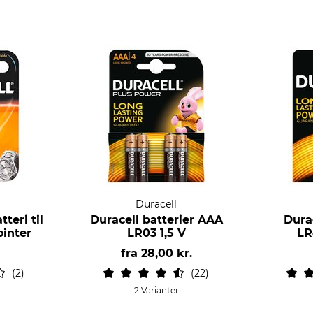
Duracell
teri til
Duracell batterier AAA
Dura
ointer
LR03 1,5 V
LR
fra
28,00 kr.
2
22
2 Varianter