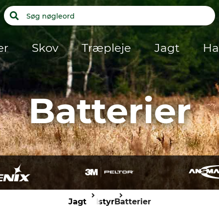
er
Skov
Træpleje
Jagt
Ha
Batterier
Jagt
Udstyr
Batterier